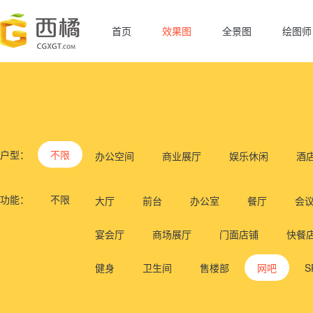
首页
效果图
全景图
绘图师
户型：
不限
办公空间
商业展厅
娱乐休闲
酒
功能：
不限
大厅
前台
办公室
餐厅
会
宴会厅
商场展厅
门面店铺
快餐
健身
卫生间
售楼部
网吧
S