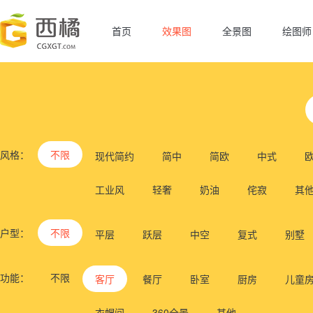
首页
效果图
全景图
绘图师
风格：
不限
现代简约
简中
简欧
中式
工业风
轻奢
奶油
侘寂
其
户型：
不限
平层
跃层
中空
复式
别墅
功能：
不限
客厅
餐厅
卧室
厨房
儿童
衣帽间
360全景
其他