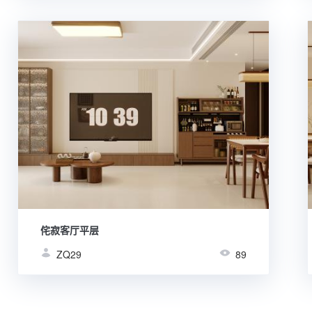
侘寂客厅平层
ZQ29
89