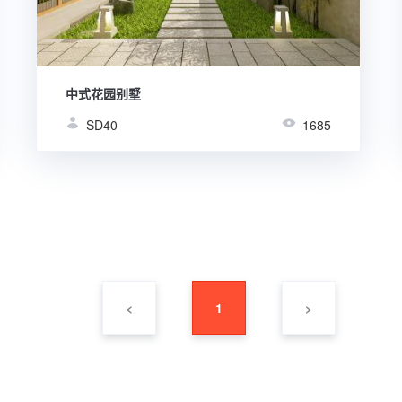
中式花园别墅
SD40-
1685
<
1
>