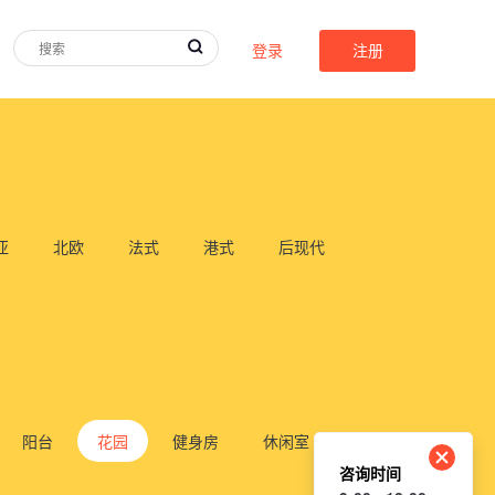
登录
注册
亚
北欧
法式
港式
后现代
阳台
花园
健身房
休闲室
咨询时间