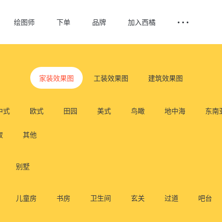
绘图师
下单
品牌
加入西橘
• • •
家装效果图
工装效果图
建筑效果图
中式
欧式
田园
美式
鸟瞰
地中海
东南
寂
其他
别墅
儿童房
书房
卫生间
玄关
过道
吧台