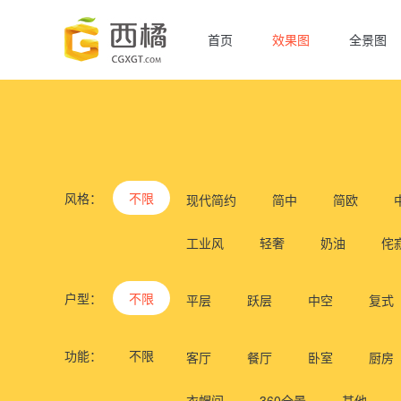
首页
效果图
全景图
风格：
不限
现代简约
简中
简欧
工业风
轻奢
奶油
侘
户型：
不限
平层
跃层
中空
复式
功能：
不限
客厅
餐厅
卧室
厨房
衣帽间
360全景
其他