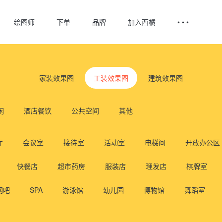
绘图师
下单
品牌
加入西橘
• • •
家装效果图
工装效果图
建筑效果图
闲
酒店餐饮
公共空间
其他
厅
会议室
接待室
活动室
电梯间
开放办公区
快餐店
超市药房
服装店
理发店
棋牌室
网吧
SPA
游泳馆
幼儿园
博物馆
舞蹈室