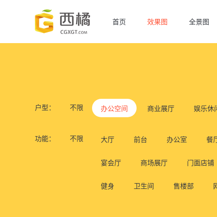
首页
效果图
全景图
户型：
不限
办公空间
商业展厅
娱乐休
功能：
不限
大厅
前台
办公室
餐
宴会厅
商场展厅
门面店铺
健身
卫生间
售楼部