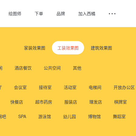
绘图师
下单
品牌
加入西橘
• • •
家装效果图
工装效果图
建筑效果图
闲
酒店餐饮
公共空间
其他
厅
会议室
接待室
活动室
电梯间
开放办公区
快餐店
超市药房
服装店
理发店
棋牌室
网吧
SPA
游泳馆
幼儿园
博物馆
舞蹈室